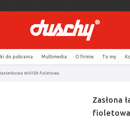
iki do pobrania
Multimedia
O firmie
To my
K
 łazienkowa WATER fioletowa
Zasłona 
fioletow